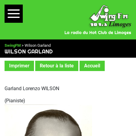
SwingFM
> Wilson Garland
WILSON GARLAND
Imprimer
Retour à la liste
Accueil
Garland Lorenzo WILSON
(Pianiste)