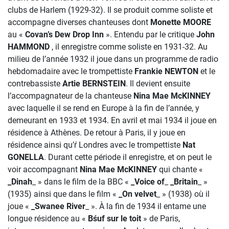
clubs de Harlem (1929-32). Il se produit comme soliste et
accompagne diverses chanteuses dont
Monette MOORE
au «
Covan’s Dew Drop Inn
». Entendu par le critique
John
HAMMOND
, il enregistre comme soliste en 1931-32. Au
milieu de l’année 1932 il joue dans un programme de radio
hebdomadaire avec le trompettiste
Frankie NEWTON
et le
contrebassiste
Artie BERNSTEIN
. Il devient ensuite
l’accompagnateur de la chanteuse
Nina Mae McKINNEY
avec laquelle il se rend en Europe à la fin de l’année, y
demeurant en 1933 et 1934. En avril et mai 1934 il joue en
résidence à Athènes. De retour à Paris, il y joue en
résidence ainsi qu’ŕ Londres avec le trompettiste
Nat
GONELLA
. Durant cette période il enregistre, et on peut le
voir accompagnant
Nina Mae McKINNEY
qui chante «
_Dinah
_ » dans le film de la BBC «
_Voice of
_
_Britain
_ »
(1935) ainsi que dans le film «
_On velvet
_ » (1938) où il
joue «
_Swanee River
_ ». À la fin de 1934 il entame une
longue résidence au «
Bśuf sur le toit
» de Paris,