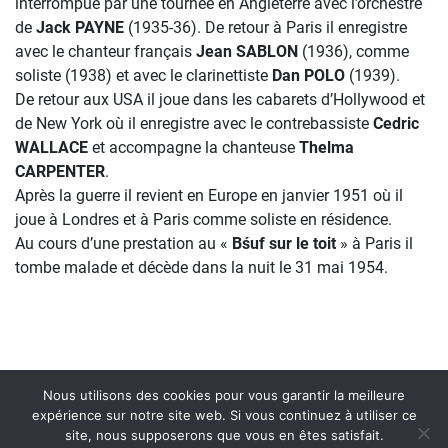
interrompue par une tournée en Angleterre avec l’orchestre
de
Jack PAYNE
(1935-36). De retour à Paris il enregistre
avec le chanteur français
Jean SABLON
(1936), comme
soliste (1938) et avec le clarinettiste
Dan POLO
(1939).
De retour aux USA il joue dans les cabarets d’Hollywood et
de New York où il enregistre avec le contrebassiste
Cedric
WALLACE
et accompagne la chanteuse
Thelma
CARPENTER
.
Après la guerre il revient en Europe en janvier 1951 où il
joue à Londres et à Paris comme soliste en résidence.
Au cours d’une prestation au «
Bśuf sur le toit
» à Paris il
tombe malade et décède dans la nuit le 31 mai 1954.
Nous utilisons des cookies pour vous garantir la meilleure
expérience sur notre site web. Si vous continuez à utiliser ce
site, nous supposerons que vous en êtes satisfait.