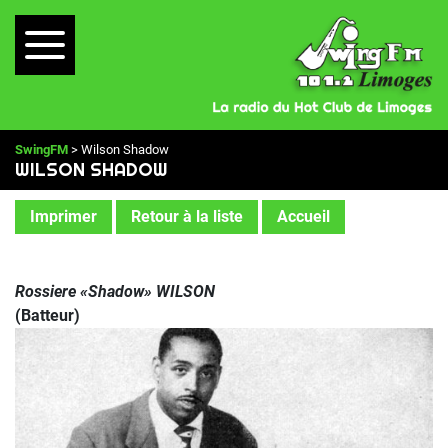
SwingFM
> Wilson Shadow
WILSON SHADOW
Imprimer
Retour à la liste
Accueil
Rossiere «Shadow» WILSON
(Batteur)