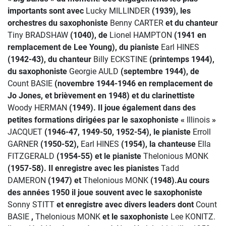
importants sont avec
Lucky MILLINDER
(1939), les
orchestres du saxophoniste
Benny CARTER
et du chanteur
Tiny BRADSHAW
(1040), de
Lionel HAMPTON
(1941 en
remplacement de Lee Young), du pianiste
Earl HINES
(1942-43), du chanteur
Billy ECKSTINE
(printemps 1944),
du saxophoniste
Georgie AULD
(septembre 1944), de
Count BASIE
(novembre 1944-1946 en remplacement de
Jo Jones, et brièvement en 1948) et du clarinettiste
Woody HERMAN
(1949). Il joue également dans des
petites formations dirigées par le saxophoniste «
Illinois
»
JACQUET
(1946-47, 1949-50, 1952-54), le pianiste
Erroll
GARNER
(1950-52),
Earl HINES
(1954), la chanteuse
Ella
FITZGERALD
(1954-55) et le pianiste
Thelonious MONK
(1957-58). Il enregistre avec les pianistes
Tadd
DAMERON
(1947) et
Thelonious MONK
(1948).Au cours
des années 1950 il joue souvent avec le saxophoniste
Sonny STITT
et enregistre avec divers leaders dont
Count
BASIE
,
Thelonious MONK
et le saxophoniste
Lee KONITZ.