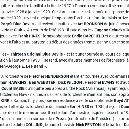
quitte l’orchestre familial à la fin de 1927 à Phoenix (Arizona). Il se rend 
e janvier 1928 à janvier 1929. C’est au cours de cette année qu’il passe d
année 1929 il revient quelque temps dans l’orchestre familial. Mais arrivé 
 Page’s Blue Devils
». Il revient ensuite avec
Art
BRONSON
de juin à nove
u «
Nest Club
». Au cours de l’été 1931 il joue dans le «
Eugene Schuck’s C
l joue avec
Frank HINES
, le saxophoniste
Eddie BAREFIELD
et d’autres a
ent à l’alto et au baryton au début des années trente. Benny Carter se sou
 les «
Thirteen Original Blue Devils
» et fait une tournée au cours de laque
tion à l’automne 1933, il se rend, avec d’autres membres de l’orchestre, à 
ten-George E. Lee Band
».
, l’orchestre de
Fletcher HENDERSON
étant en tournée avec Coleman Haw
eman HAWKINS
,
Ben WEBSTER
,
Dick WILSON
,
Herschel EVANS
et d’au
t
Count BASIE
qu’il quitte peu après à Little Rock (Arkansas), ayant reçu 
Coleman Hawkins. Les musiciens de l’orchestre n’aimant pas son approche s
 KIRK
à Kansas City, puis joue en résidence avec le saxophoniste
Boyd A
vie d’effet dans l’orchestre du pianiste
Earl HINES
en 1935, il rejoint
Cou
tobre de cette même année. Il reste dans l’orchestre jusqu’en décembre 1
Y
qui lui donne son surnom de «
Prez
» (contraction de Président). Il form
guitariste
John COLLINS
, le contrebassiste
Nick FENTON
et le batteur
Do