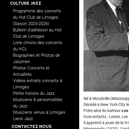
CULTURE JAZZ
Programme des concerts
du Hot Club de Limoges
(Saison 2025-2026)
Bulletin d’adhésion au Hot
Club de Limoges
Liste chrono des concerts
du HCL
Biographies et Photos de
Jazzmen
Photos Concerts et
Actualités
Vidéos extraits concerts à
Limoges
Petite histoire du Jazz
Né à Woodville (Mississip
Musiciens & personnalités
Décédé à New York City l
du Jazz
Frère aîné du batteur
Lee
Musiciens venus à Limoges
trois enfants : Lester, Lee
Liens Jazz
Il apprend à jouer de la t
CONTACTEZ NOUS
Minneapolis (1920). L’orch