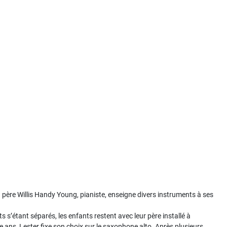
n père Willis Handy Young, pianiste, enseigne divers instruments à ses
s s’étant séparés, les enfants restent avec leur père installé à
e ans, Lester fixe son choix sur le saxophone alto. Après plusieurs