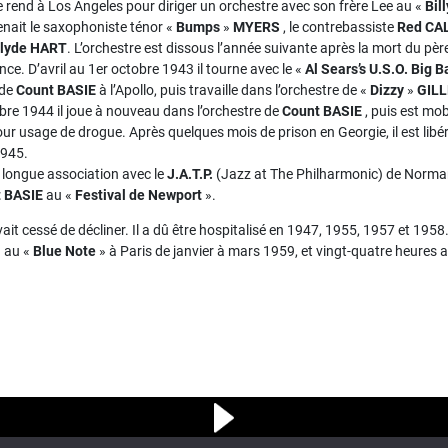
e rend à Los Angeles pour diriger un orchestre avec son frère Lee au «
Bil
nait le saxophoniste ténor «
Bumps
»
MYERS
, le contrebassiste
Red CA
lyde HART
. L’orchestre est dissous l’année suivante après la mort du pè
ance. D’avril au 1er octobre 1943 il tourne avec le «
Al Sears’s U.S.O. Big 
 de
Count BASIE
à l’Apollo, puis travaille dans l’orchestre de «
Dizzy
»
GILL
re 1944 il joue à nouveau dans l’orchestre de
Count BASIE
, puis est mob
ur usage de drogue. Après quelques mois de prison en Georgie, il est libér
1945.
longue association avec le
J.A.T.P.
(Jazz at The Philharmonic) de Norman 
 BASIE
au «
Festival de Newport
».
it cessé de décliner. Il a dû être hospitalisé en 1947, 1955, 1957 et 1958.
u au «
Blue Note
» à Paris de janvier à mars 1959, et vingt-quatre heures 