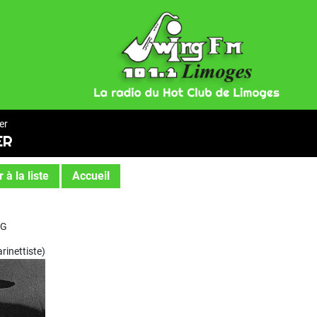
er
ER
 à la liste
Accueil
NG
rinettiste)