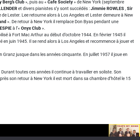
ly Berg’s Club
», puis au «
Cafe Society
» de New York (septembre
LLENDER
et divers pianistes s’y sont succédés :
Jimmie ROWLES
,
Sir
re de Lester. Lee retourne alors à Los Angeles et Lester demeure à New
Band
». De retour à New York il remplace Don Byas pendant une
ESPIE
à l’«
Onyx Club
».
ilisé à Fort Mac Arthur au début d’octobre 1944. En février 1945 il
é en juin 1945. Il se rend alors à Los Angeles et recommence à jouer et
Granz jusque dans les années cinquante. En juillet 1957 il joue en
 Durant toutes ces années il continue à travailler en soliste. Son
après son retour à New York il est mort dans sa chambre d’hôtel le 15