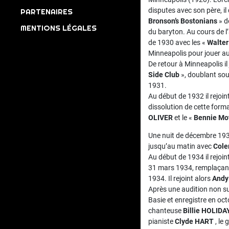
disputes avec son père, il 
PARTENAIRES
Bronson’s Bostonians
» d
MENTIONS LÉGALES
du baryton. Au cours de l’
de 1930 avec les «
Walter
Minneapolis pour jouer a
De retour à Minneapolis i
Side Club
», doublant souv
1931.
Au début de 1932 il rejoint
dissolution de cette forma
OLIVER
et le «
Bennie Mo
Une nuit de décembre 1933
jusqu’au matin avec
Col
Au début de 1934 il rejoin
31 mars 1934, remplaçant 
1934. Il rejoint alors
Andy
Après une audition non sui
Basie et enregistre en oc
chanteuse
Billie HOLIDA
pianiste
Clyde HART
, le 