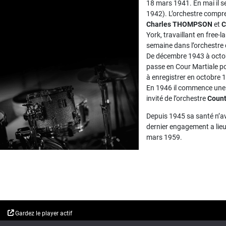
18 mars 1941. En mai il s
1942). L’orchestre compre
Charles THOMPSON
et
C
York, travaillant en free-l
semaine dans l’orchestre
De décembre 1943 à octob
passe en Cour Martiale po
à enregistrer en octobre 
En 1946 il commence une 
invité de l’orchestre
Count
Depuis 1945 sa santé n’ava
dernier engagement a lie
mars 1959.
Gardez le player actif