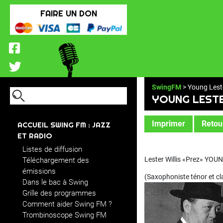
FAIRE UN DON
SwingFM
> Young Lest
YOUNG LEST
Imprimer
Retour
ACCUEIL SWING FM : JAZZ
ET RADIO
Listes de diffusion
Lester Willis «Prez» YOU
Téléchargement des
émissions
(Saxophoniste ténor et cla
Dans le bac à Swing
Grille des programmes
Comment aider Swing FM ?
Trombinoscope Swing FM