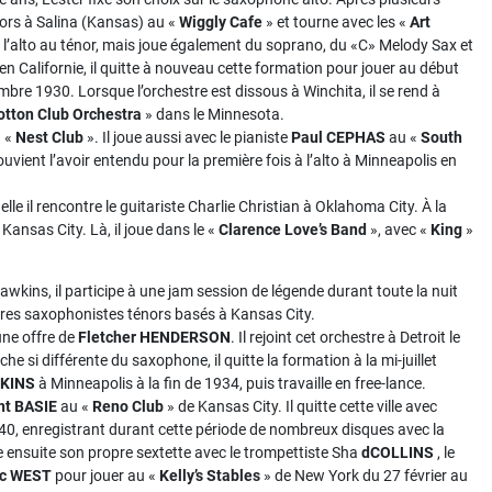
alors à Salina (Kansas) au «
Wiggly Cafe
» et tourne avec les «
Art
e l’alto au ténor, mais joue également du soprano, du «C» Melody Sax et
en Californie, il quitte à nouveau cette formation pour jouer au début
mbre 1930. Lorsque l’orchestre est dissous à Winchita, il se rend à
otton Club Orchestra
» dans le Minnesota.
u «
Nest Club
». Il joue aussi avec le pianiste
Paul CEPHAS
au «
South
vient l’avoir entendu pour la première fois à l’alto à Minneapolis en
lle il rencontre le guitariste Charlie Christian à Oklahoma City. À la
Kansas City. Là, il joue dans le «
Clarence Love’s Band
», avec «
King
»
kins, il participe à une jam session de légende durant toute la nuit
tres saxophonistes ténors basés à Kansas City.
une offre de
Fletcher HENDERSON
. Il rejoint cet orchestre à Detroit le
i différente du saxophone, il quitte la formation à la mi-juillet
TKINS
à Minneapolis à la fin de 1934, puis travaille en free-lance.
nt BASIE
au «
Reno Club
» de Kansas City. Il quitte cette ville avec
940, enregistrant durant cette période de nombreux disques avec la
e ensuite son propre sextette avec le trompettiste Sha
dCOLLINS
, le
c WEST
pour jouer au «
Kelly’s Stables
» de New York du 27 février au