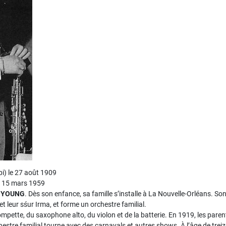
pi) le 27 août 1909
e 15 mars 1959
 YOUNG
. Dès son enfance, sa famille s’installe à La Nouvelle-Orléans. So
 et leur sśur Irma, et forme un orchestre familial.
rompette, du saxophone alto, du violon et de la batterie. En 1919, les parent
estre familial tourne avec des carnavals et autres shows. À l’âge de treiz