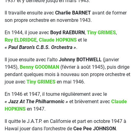
1937 et y demeure jusqu’en mars 1943.
Il travaille ensuite avec
Charlie BARNET
avant de former
son propre orchestre en novembre 1943.
En 1944, il joue avec
Boyd RAEBURN
,
Tiny GRIMES
,
Roy ELDRIDGE
,
Claude HOPKINS
et le
« Paul Baron’s C.B.S. Orchestra »
.
Il joue ensuite avec l’alto
Johnny BOTHWELL
(janvier
1945),
Benny GOODMAN
(février à août 1945), puis dirige
pendant quelques mois à nouveau son propre orchestre et
joue avec
Tiny GRIMES
en mai 1946.
En 1946 et 1947, il tourne régulièrement avec le
« Jazz At The Philharmonic »
et brièvement avec
Claude
HOPKINS
en 1947.
Il quitte le J.A.T.P. en Californie et part en octobre 1947 à
Hawaï jouer dans l’orchestre de
Cee Pee JOHNSON
.