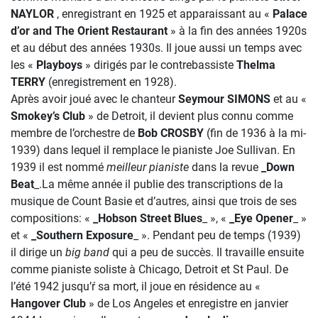
NAYLOR
, enregistrant en 1925 et apparaissant au «
Palace
d’or and The Orient Restaurant
» à la fin des années 1920s
et au début des années 1930s. Il joue aussi un temps avec
les «
Playboys
» dirigés par le contrebassiste
Thelma
TERRY
(enregistrement en 1928).
Après avoir joué avec le chanteur
Seymour SIMONS
et au «
Smokey’s Club
» de Detroit, il devient plus connu comme
membre de l’orchestre de
Bob CROSBY
(fin de 1936 à la mi-
1939) dans lequel il remplace le pianiste Joe Sullivan. En
1939 il est nommé
meilleur pianiste
dans la revue
_Down
Beat
_.La même année il publie des transcriptions de la
musique de Count Basie et d’autres, ainsi que trois de ses
compositions: «
_Hobson Street Blues
_ », «
_Eye Opener
_ »
et «
_Southern Exposure
_ ». Pendant peu de temps (1939)
il dirige un
big band
qui a peu de succès. Il travaille ensuite
comme pianiste soliste à Chicago, Detroit et St Paul. De
l’été 1942 jusqu’ŕ sa mort, il joue en résidence au «
Hangover Club
» de Los Angeles et enregistre en janvier