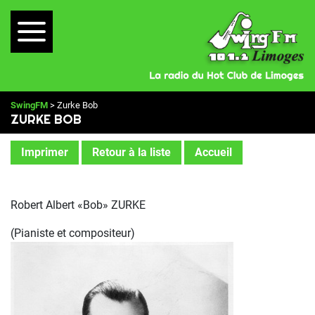
SwingFM
> Zurke Bob
ZURKE BOB
Imprimer
Retour à la liste
Accueil
Robert Albert «Bob» ZURKE
(Pianiste et compositeur)