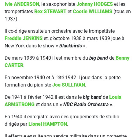
Ivie ANDERSON
, le saxophoniste
Johnny HODGES
et les
trompettistes
Rex STEWART
et
Cootie WILLIAMS
(tous en
1937).
Il co-dirige ensuite un orchestre avec le trompettiste
Freddie JENKINS
et, d’octobre 1938 à mars 1939 joue à
New York dans le show
« Blackbirds »
.
De mars 1939 à 1940 il est membre du
big band
de
Benny
CARTER
.
En novembre 1940 et à l’été 1942 il joue dans la petite
formation du pianiste
Joe SULLIVAN
.
De 1941 à février 1942 il est dans le
big band
de
Louis
ARMSTRONG
et dans un
« NBC Radio Orchestra »
.
En 1940 il enregistre avec des groupements de studio
dirigés par
Lionel HAMPTON
.
Il effectue ensuite son service militaire dans un orchestre