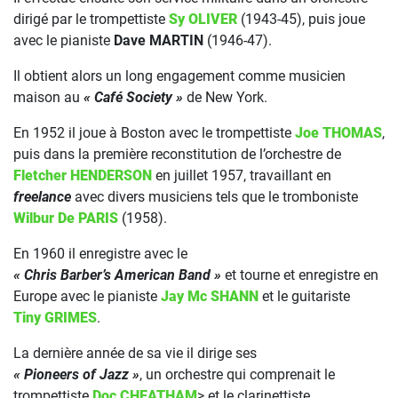
dirigé par le trompettiste
Sy OLIVER
(1943-45), puis joue
avec le pianiste
Dave MARTIN
(1946-47).
Il obtient alors un long engagement comme musicien
maison au
« Café Society »
de New York.
En 1952 il joue à Boston avec le trompettiste
Joe THOMAS
,
puis dans la première reconstitution de l’orchestre de
Fletcher HENDERSON
en juillet 1957, travaillant en
freelance
avec divers musiciens tels que le tromboniste
Wilbur De PARIS
(1958).
En 1960 il enregistre avec le
« Chris Barber’s American Band »
et tourne et enregistre en
Europe avec le pianiste
Jay Mc SHANN
et le guitariste
Tiny GRIMES
.
La dernière année de sa vie il dirige ses
« Pioneers of Jazz »
, un orchestre qui comprenait le
trompettiste
Doc CHEATHAM
> et le clarinettiste