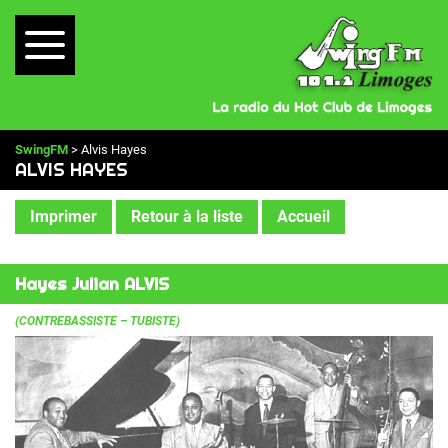
SwingFM
> Alvis Hayes
ALVIS HAYES
Imprimer
Retour à la liste
Accueil
Hayes Julian ALVIS
(CONTREBASSISTE – TUBISTE)