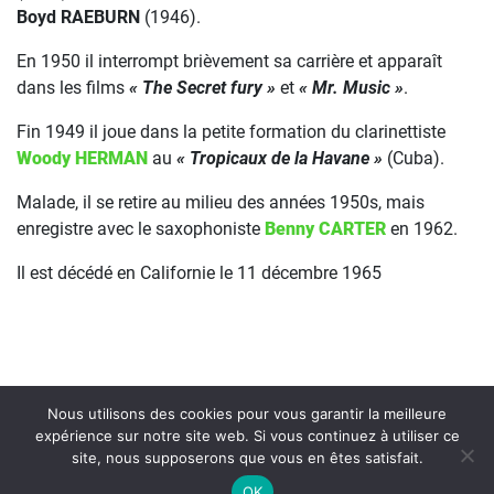
Boyd RAEBURN
(1946).
En 1950 il interrompt brièvement sa carrière et apparaît
dans les films
« The Secret fury »
et
« Mr. Music »
.
Fin 1949 il joue dans la petite formation du clarinettiste
Woody HERMAN
au
« Tropicaux de la Havane »
(Cuba).
Malade, il se retire au milieu des années 1950s, mais
enregistre avec le saxophoniste
Benny CARTER
en 1962.
Il est décédé en Californie le 11 décembre 1965
Nous utilisons des cookies pour vous garantir la meilleure
expérience sur notre site web. Si vous continuez à utiliser ce
site, nous supposerons que vous en êtes satisfait.
On Air : SHIRLEY WAHLS SINGERS
OK