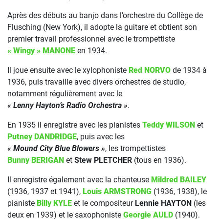
Après des débuts au banjo dans l’orchestre du Collège de
Flusching (New York), il adopte la guitare et obtient son
premier travail professionnel avec le trompettiste
« Wingy » MANONE
en 1934.
Il joue ensuite avec le xylophoniste
Red NORVO
de 1934 à
1936, puis travaille avec divers orchestres de studio,
notamment régulièrement avec le
« Lenny Hayton’s Radio Orchestra »
.
En 1935 il enregistre avec les pianistes
Teddy WILSON
et
Putney DANDRIDGE
, puis avec les
« Mound City Blue Blowers »
, les trompettistes
Bunny BERIGAN
et
Stew PLETCHER
(tous en 1936).
Il enregistre également avec la chanteuse
Mildred BAILEY
(1936, 1937 et 1941),
Louis ARMSTRONG
(1936, 1938), le
pianiste
Billy KYLE
et le compositeur
Lennie HAYTON
(les
deux en 1939) et le saxophoniste
Georgie AULD
(1940).