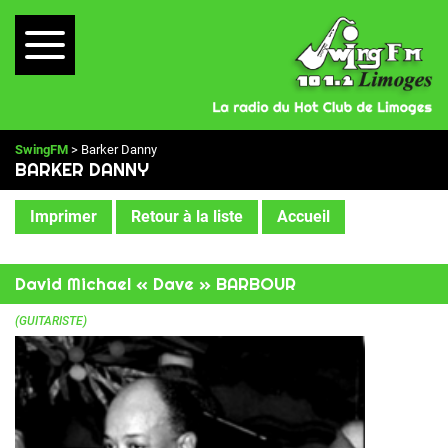
SwingFM
> Barker Danny
BARKER DANNY
Imprimer
Retour à la liste
Accueil
David Michael « Dave » BARBOUR
(GUITARISTE)