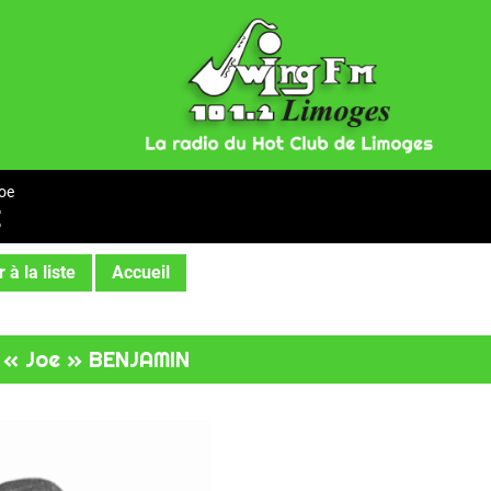
oe
E
 à la liste
Accueil
 « Joe » BENJAMIN