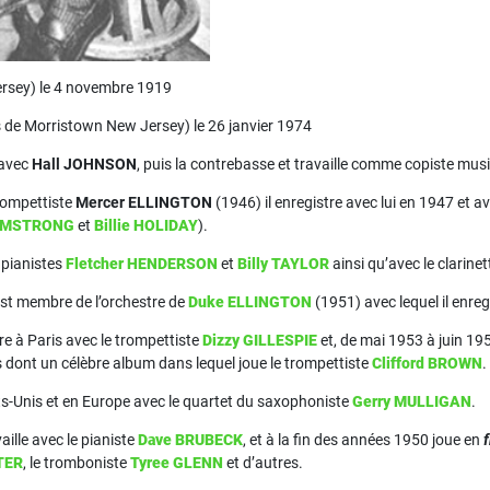
ersey) le 4 novembre 1919
s de Morristown New Jersey) le 26 janvier 1974
 avec
Hall JOHNSON
, puis la contrebasse et travaille comme copiste mus
trompettiste
Mercer ELLINGTON
(1946) il enregistre avec lui en 1947 et a
ARMSTRONG
et
Billie HOLIDAY
).
 pianistes
Fletcher HENDERSON
et
Billy TAYLOR
ainsi qu’avec le clarinet
est membre de l’orchestre de
Duke ELLINGTON
(1951) avec lequel il enregi
tre à Paris avec le trompettiste
Dizzy GILLESPIE
et, de mai 1953 à juin 1
 dont un célèbre album dans lequel joue le trompettiste
Clifford BROWN
.
ts-Unis et en Europe avec le quartet du saxophoniste
Gerry MULLIGAN
.
vaille avec le pianiste
Dave BRUBECK
, et à la fin des années 1950 joue en
TER
, le tromboniste
Tyree GLENN
et d’autres.