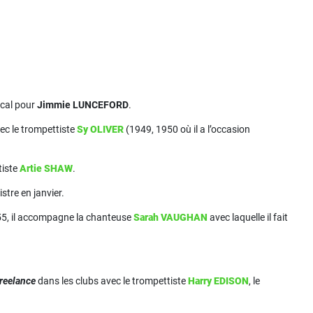
ical pour
Jimmie LUNCEFORD
.
vec le trompettiste
Sy OLIVER
(1949, 1950 où il a l’occasion
tiste
Artie SHAW
.
stre en janvier.
955, il accompagne la chanteuse
Sarah VAUGHAN
avec laquelle il fait
freelance
dans les clubs avec le trompettiste
Harry EDISON
, le