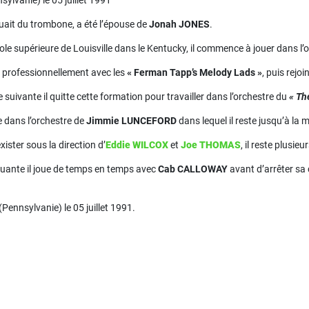
ylvanie) le 05 juillet 1991
jouait du trombone, a été l’épouse de
Jonah JONES
.
ole supérieure de Louisville dans le Kentucky, il commence à jouer dans l
le professionnellement avec les
« Ferman Tapp’s Melody Lads »
, puis rejoi
 suivante il quitte cette formation pour travailler dans l’orchestre du
« Th
re dans l’orchestre de
Jimmie LUNCEFORD
dans lequel il reste jusqu’à la 
xister sous la direction d’
Eddie WILCOX
et
Joe THOMAS
, il reste plusi
uante il joue de temps en temps avec
Cab CALLOWAY
avant d’arrêter sa 
(Pennsylvanie) le 05 juillet 1991.