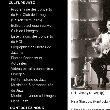
CULTURE JAZZ
Programme des concerts
du Hot Club de Limoges
(Saison 2025-2026)
Bulletin d’adhésion au Hot
Club de Limoges
Liste chrono des concerts
du HCL
Biographies et Photos de
Jazzmen
Photos Concerts et
Actualités
Vidéos extraits concerts à
Limoges
Petite histoire du Jazz
Musiciens & personnalités
du Jazz
(Ici avec
Sy Oliver
, tp)
Musiciens venus à Limoges
Liens Jazz
Né à Glasgow (Kentucky) 
CONTACTEZ NOUS