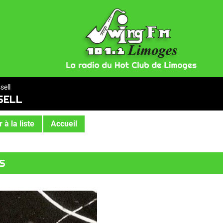
sell
SELL
 à la liste
Accueil
S