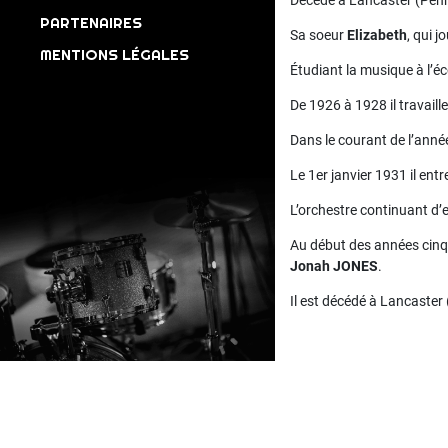
Décédé à Lancaster (Penns
PARTENAIRES
Sa soeur
Elizabeth
, qui 
MENTIONS LÉGALES
Étudiant la musique à l’éc
De 1926 à 1928 il travail
Dans le courant de l’année
Le 1er janvier 1931 il ent
L’orchestre continuant d’e
Au début des années cinq
Jonah JONES
.
Il est décédé à Lancaster 