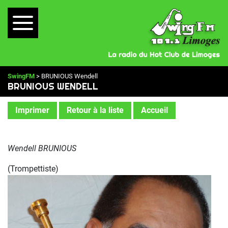
SwingFM
> BRUNIOUS Wendell
BRUNIOUS WENDELL
Imprimer
Retour à la liste
Accueil
Wendell BRUNIOUS
(Trompettiste)