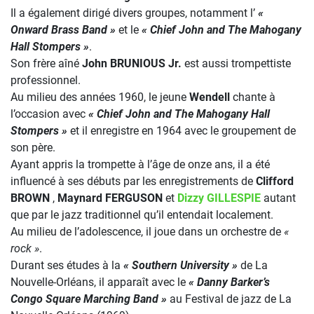
Il a également dirigé divers groupes, notamment l’
«
Onward Brass Band »
et le
« Chief John and The Mahogany
Hall Stompers »
.
Son frère aîné
John BRUNIOUS Jr.
est aussi trompettiste
professionnel.
Au milieu des années 1960, le jeune
Wendell
chante à
l’occasion avec
« Chief John and The Mahogany Hall
Stompers »
et il enregistre en 1964 avec le groupement de
son père.
Ayant appris la trompette à l’âge de onze ans, il a été
influencé à ses débuts par les enregistrements de
Clifford
BROWN
,
Maynard FERGUSON
et
Dizzy GILLESPIE
autant
que par le jazz traditionnel qu’il entendait localement.
Au milieu de l’adolescence, il joue dans un orchestre de
«
rock »
.
Durant ses études à la
« Southern University »
de La
Nouvelle-Orléans, il apparaît avec le
« Danny Barker’s
Congo Square Marching Band »
au Festival de jazz de La