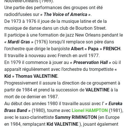
Nouvelle-Orléans (1969).
Une partie des performances des groupes ont été
radiodifusées sur
« The Voice of America »
.
De 1973 à 1976 il joue de la musique latine et de la
musique de danse dans un club de Bourbon Street.
Il participe à une formation de jazz New Orleans pendant le
« Mardi Gras »
(1976) lorsqu’il remplace son père dans
l’orchestre que dirige le banjoïste
Albert « Papa » FRENCH
.
Il travaille à nouveau avec French en avril 1977.
En 1979 il commence à jouer au
« Preservation Hall »
où il
apparaît régulièrement avec l’orchestre du trompettiste
«
Kid » Thomas VALENTINE
.
Progressivement il assure la direction de ce groupement à
partir de 1984 et prend la succession de
VALENTINE
à la
mort de ce dernier en 1987.
Au début des années 1980 il travaille aussi avec l’
« Eureka
Brass Band »
(1980), tourne avec
Lionel HAMPTON
(1981),
avec le saxo-clarinettiste
Sammy RIMINGTON
(en Europe
en 1984, remplaçant
Kid VALENTINE
), jouant également