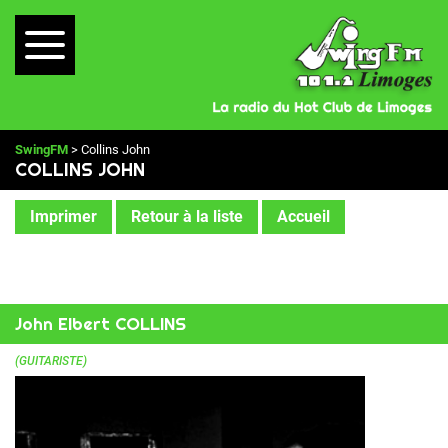
SwingFM
> Collins John
COLLINS JOHN
Imprimer
Retour à la liste
Accueil
John Elbert COLLINS
(GUITARISTE)