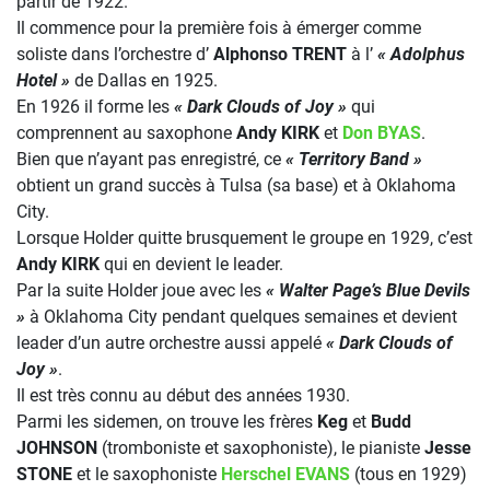
partir de 1922.
Il commence pour la première fois à émerger comme
soliste dans l’orchestre d’
Alphonso TRENT
à l’
« Adolphus
Hotel »
de Dallas en 1925.
En 1926 il forme les
« Dark Clouds of Joy »
qui
comprennent au saxophone
Andy KIRK
et
Don BYAS
.
Bien que n’ayant pas enregistré, ce
« Territory Band »
obtient un grand succès à Tulsa (sa base) et à Oklahoma
City.
Lorsque Holder quitte brusquement le groupe en 1929, c’est
Andy KIRK
qui en devient le leader.
Par la suite Holder joue avec les
« Walter Page’s Blue Devils
»
à Oklahoma City pendant quelques semaines et devient
leader d’un autre orchestre aussi appelé
« Dark Clouds of
Joy »
.
Il est très connu au début des années 1930.
Parmi les sidemen, on trouve les frères
Keg
et
Budd
JOHNSON
(tromboniste et saxophoniste), le pianiste
Jesse
STONE
et le saxophoniste
Herschel EVANS
(tous en 1929)