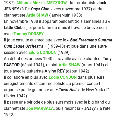
1937),
Milton « Mezz » MEZZROW
, du tromboniste
Jack
JENNEY
(à l’
« Onyx Club »
vers novembre 1937) et du
clarinettiste
Artie SHAW
(janvier-juin 1938).
En novembre 1938 il apparaît pendant trois semaines au
«
Little Club »_
et pour la fin du mois il travaille brièvement
avec
Tommy DORSEY
.
Il joue ensuite et enregistre avec le
« Bud Freeman’s Summa
Cum Laude Orchestra »
(1939-40) et joue dans une autre
session avec
Eddie CONDON
(1939).
Au début des années 1940 il travaille avec le chanteur
Tony
PASTOR
(début 1941), rejoint
Artie SHAW
(mars 1941) et
joue avec le guitariste
Alvino REY
(début 1942).
Il collabore en plus avec
Eddie CONDON
dans plusieurs
enregistrements et comme soliste au premier concert
organisé par le guitariste au
« Town Hall »
de New York (21
février 1942).
Il passe une période de plusieurs mois avec le big band du
clarinettiste
Joe MARSALA
, puis rejoint la
« àNavy »
à l’été
1942.