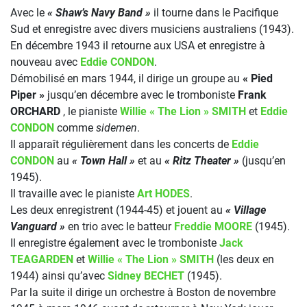
Avec le
« Shaw’s Navy Band »
il tourne dans le Pacifique
Sud et enregistre avec divers musiciens australiens (1943).
En décembre 1943 il retourne aux USA et enregistre à
nouveau avec
Eddie CONDON
.
Démobilisé en mars 1944, il dirige un groupe au
« Pied
Piper »
jusqu’en décembre avec le tromboniste
Frank
ORCHARD
, le pianiste
Willie « The Lion » SMITH
et
Eddie
CONDON
comme
sidemen
.
Il apparaît régulièrement dans les concerts de
Eddie
CONDON
au
« Town Hall »
et au
« Ritz Theater »
(jusqu’en
1945).
Il travaille avec le pianiste
Art HODES
.
Les deux enregistrent (1944-45) et jouent au
« Village
Vanguard »
en trio avec le batteur
Freddie MOORE
(1945).
Il enregistre également avec le tromboniste
Jack
TEAGARDEN
et
Willie « The Lion » SMITH
(les deux en
1944) ainsi qu’avec
Sidney BECHET
(1945).
Par la suite il dirige un orchestre à Boston de novembre