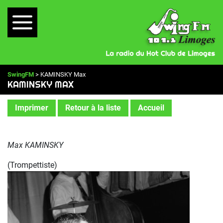
SwingFM
> KAMINSKY Max
KAMINSKY MAX
Imprimer
Retour à la liste
Accueil
Max KAMINSKY
(Trompettiste)