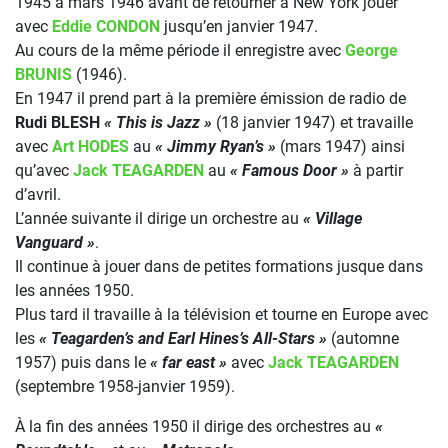
1945 à mars 1946 avant de retourner à New York jouer
avec
Eddie CONDON
jusqu’en janvier 1947.
Au cours de la même période il enregistre avec
George
BRUNIS
(1946).
En 1947 il prend part à la première émission de radio de
Rudi BLESH
« This is Jazz »
(18 janvier 1947) et travaille
avec
Art HODES
au
« Jimmy Ryan’s »
(mars 1947) ainsi
qu’avec
Jack TEAGARDEN
au
« Famous Door »
à partir
d’avril.
L’année suivante il dirige un orchestre au
« Village
Vanguard »
.
Il continue à jouer dans de petites formations jusque dans
les années 1950.
Plus tard il travaille à la télévision et tourne en Europe avec
les
« Teagarden’s and Earl Hines’s All-Stars »
(automne
1957) puis dans le
« far east »
avec
Jack TEAGARDEN
(septembre 1958-janvier 1959).
À la fin des années 1950 il dirige des orchestres au
«