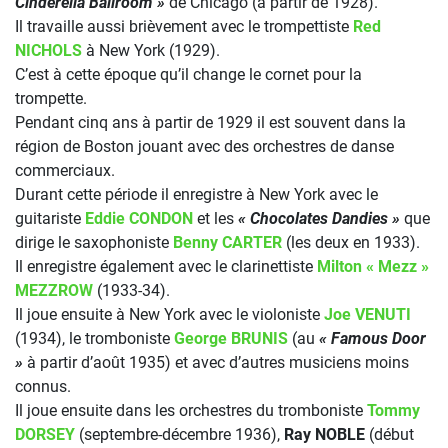
Cinderella Ballroom »
de Chicago (à partir de 1928).
Il travaille aussi brièvement avec le trompettiste
Red
NICHOLS
à New York (1929).
C’est à cette époque qu’il change le cornet pour la
trompette.
Pendant cinq ans à partir de 1929 il est souvent dans la
région de Boston jouant avec des orchestres de danse
commerciaux.
Durant cette période il enregistre à New York avec le
guitariste
Eddie CONDON
et les
« Chocolates Dandies »
que
dirige le saxophoniste
Benny CARTER
(les deux en 1933).
Il enregistre également avec le clarinettiste
Milton « Mezz »
MEZZROW
(1933-34).
Il joue ensuite à New York avec le violoniste
Joe VENUTI
(1934), le tromboniste
George BRUNIS
(au
« Famous Door
»
à partir d’août 1935) et avec d’autres musiciens moins
connus.
Il joue ensuite dans les orchestres du tromboniste
Tommy
DORSEY
(septembre-décembre 1936),
Ray NOBLE
(début