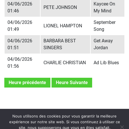
04/06/2026
Kaycee On
PETE JOHNSON
01:46
My Mind
04/06/2026
September
LIONEL HAMPTON
01:49
Song
04/06/2026
BARBARA BEST
Get Away
01:51
SINGERS
Jordan
04/06/2026
CHARLIE CHRISTIAN
Ad Lib Blues
01:56
Heure précédente
Heure Suivante
Nous utilisons des cookies pour vous garantir la meilleure
expérience sur notre site web. Si vous continuez à utiliser ce
site, nous supposerons que vous en êtes satisfait.