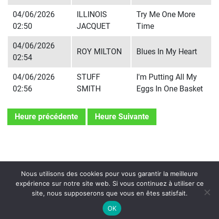
04/06/2026
ILLINOIS
Try Me One More
02:50
JACQUET
Time
04/06/2026
ROY MILTON
Blues In My Heart
02:54
04/06/2026
STUFF
I'm Putting All My
02:56
SMITH
Eggs In One Basket
Heure précédente
Heure Suivante
Nous utilisons des cookies pour vous garantir la meilleure
expérience sur notre site web. Si vous continuez à utiliser ce
site, nous supposerons que vous en êtes satisfait.
On Air : DOC CHEATHAM / SAMMY
PRICE
OK
After you've gone