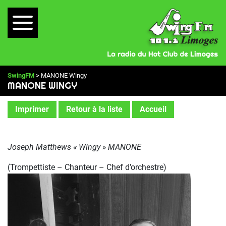
SwingFM
> MANONE Wingy
MANONE WINGY
Imprimer
Retour à la liste
Accueil
Joseph Matthews « Wingy » MANONE
(Trompettiste – Chanteur – Chef d’orchestre)