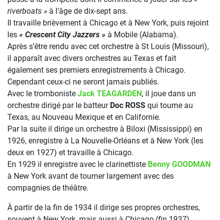
riverboats »
à l’âge de dix-sept ans.
Il travaille brièvement à Chicago et à New York, puis rejoint
les
« Crescent City Jazzers »
à Mobile (Alabama).
Après s’être rendu avec cet orchestre à St Louis (Missouri),
il apparaît avec divers orchestres au Texas et fait
également ses premiers enregistrements à Chicago.
Cependant ceux-ci ne seront jamais publiés.
Avec le tromboniste
Jack TEAGARDEN
, il joue dans un
orchestre dirigé par le batteur
Doc ROSS
qui tourne au
Texas, au Nouveau Mexique et en Californie.
Par la suite il dirige un orchestre à Biloxi (Mississippi) en
1926, enregistre à La Nouvelle-Orléans et à New York (les
deux en 1927) et travaille à Chicago.
En 1929 il enregistre avec le clarinettiste
Benny GOODMAN
à New York avant de tourner largement avec des
compagnies de théâtre.
À partir de la fin de 1934 il dirige ses propres orchestres,
souvent à New York, mais aussi à Chicago (fin 1937),