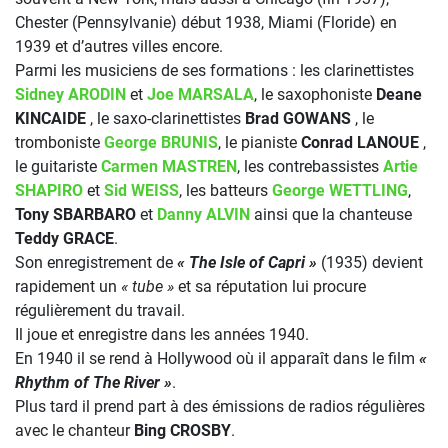
Chester (Pennsylvanie) début 1938, Miami (Floride) en
1939 et d’autres villes encore.
Parmi les musiciens de ses formations : les clarinettistes
Sidney ARODIN
et
Joe MARSALA
, le saxophoniste
Deane
KINCAIDE
, le saxo-clarinettistes
Brad GOWANS
, le
tromboniste
George BRUNIS
, le pianiste
Conrad LANOUE
,
le guitariste
Carmen MASTREN
, les contrebassistes
Artie
SHAPIRO
et
Sid WEISS
, les batteurs
George WETTLING
,
Tony SBARBARO
et
Danny ALVIN
ainsi que la chanteuse
Teddy GRACE
.
Son enregistrement de
« The Isle of Capri »
(1935) devient
rapidement un
« tube »
et sa réputation lui procure
régulièrement du travail.
Il joue et enregistre dans les années 1940.
En 1940 il se rend à Hollywood où il apparaît dans le film
«
Rhythm of The River »
.
Plus tard il prend part à des émissions de radios régulières
avec le chanteur
Bing CROSBY
.