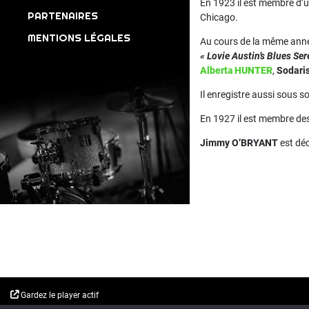
En 1923 il est membre d’u
PARTENAIRES
Chicago.
MENTIONS LÉGALES
Au cours de la même anné
« Lovie Austin’s Blues Se
Alberta HUNTER
,
Sodari
Il enregistre aussi sous 
En 1927 il est membre de
Jimmy O’BRYANT
est déc
Gardez le player actif