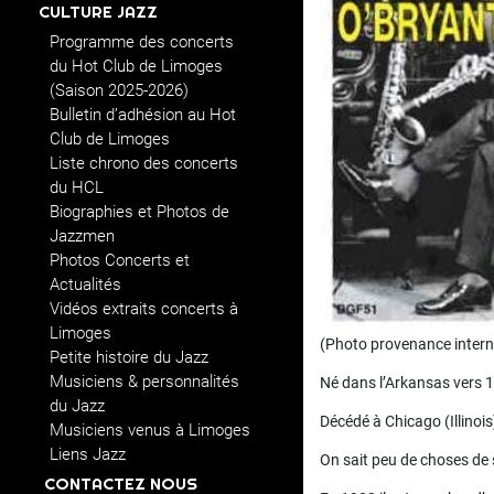
CULTURE JAZZ
Programme des concerts
du Hot Club de Limoges
(Saison 2025-2026)
Bulletin d’adhésion au Hot
Club de Limoges
Liste chrono des concerts
du HCL
Biographies et Photos de
Jazzmen
Photos Concerts et
Actualités
Vidéos extraits concerts à
Limoges
(Photo provenance intern
Petite histoire du Jazz
Musiciens & personnalités
Né dans l’Arkansas vers 
du Jazz
Décédé à Chicago (Illinois
Musiciens venus à Limoges
Liens Jazz
On sait peu de choses de s
CONTACTEZ NOUS