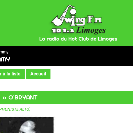
Jimmy
MMY
 à la liste
Accueil
y » O’BRYANT
PHONISTE ALTO)