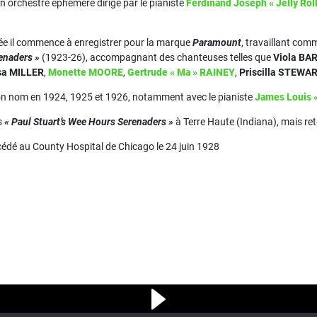
n orchestre éphémère dirigé par le pianiste
Ferdinand Joseph « Jelly Ro
e il commence à enregistrer pour la marque
Paramount
, travaillant comm
renaders »
(1923-26), accompagnant des chanteuses telles que
Viola BA
sa MILLER
,
Monette MOORE
,
Gertrude « Ma » RAINEY
,
Priscilla STEWA
son nom en 1924, 1925 et 1926, notamment avec le pianiste
James Louis 
s
« Paul Stuart’s Wee Hours Serenaders »
à Terre Haute (Indiana), mais re
édé au County Hospital de Chicago le 24 juin 1928