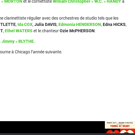
ll » MORTON
et le cornettiste
William Christopher « W.C. » HANDY
à
e clarinettiste régulier avec des orchestres de studio tels que les
RTLETTE
,
Ida COX
,
Julia DAVIS
,
Edmonia HENDERSON
,
Edna HICKS
,
RT
,
Ethel WATERS
et le chanteur
Ozie McPHERSON
.
« Jimmy » BLYTHE
.
tourne à Chicago l’année suivante.