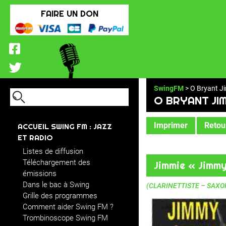
FAIRE UN DON
SwingFM
> O Bryant 
O BRYANT JI
Imprimer
Retour
ACCUEIL SWING FM : JAZZ
ET RADIO
Listes de diffusion
Téléchargement des
Jimmie « Jimm
émissions
Dans le bac à Swing
(CLARINETTISTE – SAXO
Grille des programmes
Comment aider Swing FM ?
Trombinoscope Swing FM