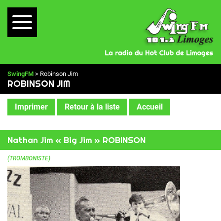
SwingFM
> Robinson Jim
ROBINSON JIM
Imprimer
Retour à la liste
Accueil
Nathan Jim « Big Jim » ROBINSON
(TROMBONISTE)