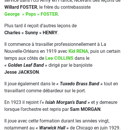
service dans l’US Army en France, recevant des leçons de
Willard FOSTER
, le frère du contrebassiste
George « Pops » FOSTER
.
Plus tard il reçoit d’autres leçons de
Charles « Sunny » HENRY
.
Il commence à travailler professionnellement à La
Nouvelle-Orléans en 1919 avec
Kid RENA
, puis un certain
temps aux côtés de
Lee COLLINS
dans le
« Golden Leaf Band »
dirigé par le banjoïste
Jesse JACKSON
.
Il joue également dans le
« Tuxedo Brass Band »
tout en
travaillant comme débardeur sur le port.
En 1923 il rejoint l’
« Isiah Morgan’s Band »
et y demeure
lorsque l’orchestre est repris par
Sam MORGAN
.
Il joue avec cette formation durant les années vingt,
notamment au
« Warwick Hall »
de Chicago en juin 1929.