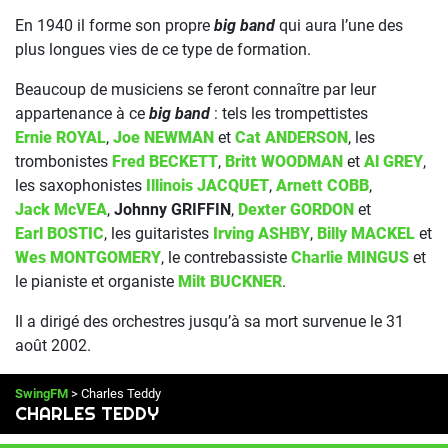
En 1940 il forme son propre
big band
qui aura l’une des
plus longues vies de ce type de formation.
Beaucoup de musiciens se feront connaître par leur
appartenance à ce
big band
: tels les trompettistes
Ernie ROYAL
,
Joe NEWMAN
et
Cat ANDERSON
, les
trombonistes
Fred BECKETT
,
Britt WOODMAN
et
Al GREY
,
les saxophonistes
Illinois JACQUET
,
Arnett COBB
,
Jack McVEA
,
Johnny GRIFFIN
,
Dexter GORDON
et
Earl BOSTIC
, les guitaristes
Irving ASHBY
,
Billy MACKEL
et
Wes MONTGOMERY
, le contrebassiste
Charlie MINGUS
et
le pianiste et organiste
Milt BUCKNER
.
Il a dirigé des orchestres jusqu’à sa mort survenue le 31
août 2002.
SwingFM
> Charles Teddy
CHARLES TEDDY