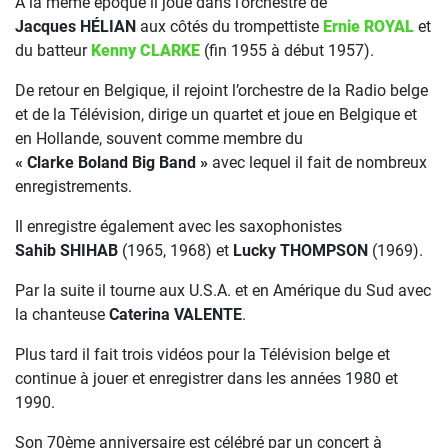
À la même époque il joue dans l’orchestre de
Jacques HÉLIAN
aux côtés du trompettiste
Ernie ROYAL
et
du batteur
Kenny CLARKE
(fin 1955 à début 1957).
De retour en Belgique, il rejoint l’orchestre de la Radio belge
et de la Télévision, dirige un quartet et joue en Belgique et
en Hollande, souvent comme membre du
« Clarke Boland Big Band »
avec lequel il fait de nombreux
enregistrements.
Il enregistre également avec les saxophonistes
Sahib SHIHAB
(1965, 1968) et
Lucky THOMPSON
(1969).
Par la suite il tourne aux U.S.A. et en Amérique du Sud avec
la chanteuse
Caterina VALENTE
.
Plus tard il fait trois vidéos pour la Télévision belge et
continue à jouer et enregistrer dans les années 1980 et
1990.
Son 70ème anniversaire est célébré par un concert à