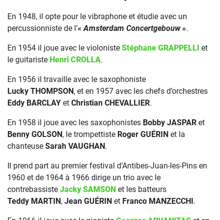
En 1948, il opte pour le vibraphone et étudie avec un
percussionniste de l’
« Amsterdam Concertgebouw »
.
En 1954 il joue avec le violoniste
Stéphane GRAPPELLI
et
le guitariste
Henri CROLLA
.
En 1956 il travaille avec le saxophoniste
Lu
cky TH
OMPSON
, et en 1957 avec les chefs d’orchestres
Eddy BARCLAY
et
Christian CHEVALLIER
.
En 1958 il joue avec les saxophonistes
Bobby JASPAR
et
Benny GOLSON
, le trompettiste
Roger GUÉRIN
et la
chanteuse
Sarah VAUGHAN
.
Il prend part au premier festival d’Antibes-Juan-les-Pins en
1960 et de 1964 à 1966 dirige un trio avec le
contrebassiste
Jacky SAMSON
et les batteurs
Teddy MARTIN
,
Jean GUÉRIN
et
Franco MANZECCHI
.