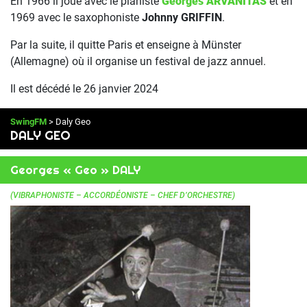
En 1966 il joue avec le pianiste
Georges ARVANITAS
et en
1969 avec le saxophoniste
Johnny GRIFFIN
.
Par la suite, il quitte Paris et enseigne à Münster
(Allemagne) où il organise un festival de jazz annuel.
Il est décédé le 26 janvier 2024
SwingFM
> Daly Geo
DALY GEO
Georges « Geo » DALY
(VIBRAPHONISTE – ACCORDÉONISTE – CHEF D’ORCHESTRE)