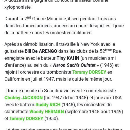
À douze ans il gagne un concours amateur comme
xylophoniste.
nd
Durant la 2
Guerre Mondiale, il sert pendant trois ans
dans les forces armées, années au cours desquelles il joue
de la batterie dans les orchestres militaires.
Après sa démobilisation, il travaille à New York avec le
ème
guitariste
Bill De ARENGO
dans les clubs de la 52
Rue,
enregistre avec le batteur
Tiny KAHN
(un musicien ami
d’enfance) au sein du
« Aaron Sach’s Quintet »
(1946) et
rejoint l’orchestre du tromboniste
Tommy DORSEY
en
Californie en juillet 1947, mais le quitte le même jour.
Il tourne ensuite en Scandinavie avec le contrebassiste
Chubby JACKSON
(fin 1947-début 1948) et joue aux USA
avec le batteur
Buddy RICH
(1948), les orchestres du
clarinettiste
Woody HERMAN
(septembre 1948-août 1949)
et
Tommy DORSEY
(1950).