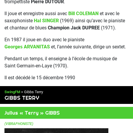
trompettiste
Pierre DUTOUR
.
Il joue et enregistre aussi avec
Bill COLEMAN
et avec le
saxophoniste
Hal SINGER
(1969) ainsi qu’avec le pianiste
et chanteur de blues
Champion Jack DUPREE
(1971).
En 1987 il joue en duo avec le pianiste
Georges ARVANITAS
et, l’année suivante, dirige un sextet.
Pendant un temps, il enseigne à l’école de musique de
Saint Germain-en-Laye (1970).
Il est décédé le 15 décembre 1990
SwingFM
> Gibbs Terry
GIBBS TERRY
Julius « Terry » GIBBS
(VIBRAPHONISTE)