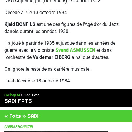
Né à Copenhague (Danemark) le 23 août 1918
Décédé à ? le 13 octobre 1984
Kjeld BONFILS
est une des figures de l’Âge d’or du Jazz
danois durant les années 1930.
Il a joué à partir de 1935 et jusque dans les années de
guerre avec le violoniste
Svend ASMUSSEN
et dans
l’orchestre de
Valdemar EIBERG
ainsi que d’autres.
On ignore le reste de sa carrière musicale.
Il est décédé le 13 octobre 1984
SwingFM
> Sadi Fats
SADI FATS
« Fats » SADI
(VIBRAPHONISTE)