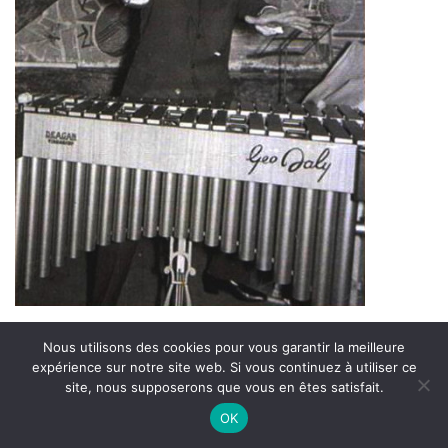
©
Photo
https://geodaly.eu/
Nous utilisons des cookies pour vous garantir la meilleure
expérience sur notre site web. Si vous continuez à utiliser ce
Né à Bois Colombes (France) le 16 avril 1923
site, nous supposerons que vous en êtes satisfait.
On Air : SY OLIVER
OK
Décédé à Sète (France) le 1er juin 1999
Gran'ma plays the numbers