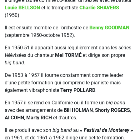
Il dirige ensuite comme co-leader un sextet avec le batteur
Louie BELLSON
et le trompettiste
Charlie SHAVERS
(1950).
Il est ensuite membre de l’orchestre de
Benny GOODMAN
(septembre 1950-octobre 1952).
En 1950-51 il apparaît aussi régulièrement dans les séries
télévisées du chanteur
Mel TORMÉ
et dirige son propre
big band
.
De 1953 à 1957 il tourne constamment comme leader
d’une petite formation qui comprend le pianiste mais
également vibraphoniste
Terry POLLARD
.
En 1957 il se rend en Californie où il forme un
big band
avec des arrangements de
Bill HOLMAN
,
Shorty ROGERS
,
Al COHN
,
Marty RICH
et d’autres.
Il se produit avec son
big band
au
« Festival de Monterey »
en 1961, et de 1961 à 1962 dirige une petite formation.