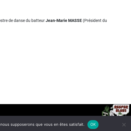
hestre de danse du batteur
Jean-Marie MASSE
(Président du
e, nous supposerons que vous en êtes satisfait.
OK