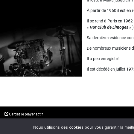
À partir de 1960 il est en
Il se rend à Paris en 196
« Hot Club de Limoges »
)
Sa dernière résidence con
De nombreux musiciens de 
Il a peu enregistré.
Il est décédé en juillet 19
Gardez le player actif
On Air : SAMMY PRICE
Nous utilisons des cookies pour vous garantir la meill
N'Orleans Blues (After House)