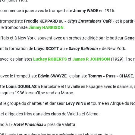
il commence à jouer avec le trompettiste
Jimmy WADE
en 1916.
 trompettiste
Freddie KEPPARD
au
« City’s Entertainers’ Café »
et à partir
 le tromboniste
Jimmy HARRISON
.
ffalo et à New York, souvent avec un orchestre dirigé par le batteur
Gene
int la formation de
Lloyd SCOTT
au
« Savoy Ballroom »
de New York.
avec les pianistes
Luckey ROBERTS
et
James P. JOHNSON
(1929), il se
e avec le trompettiste
Edwin SWAYZE
, le pianiste
Tommy « Puss » CHASE
,
itte
Louis DOUGLAS
à Barcelone et travaille en Espagne avec le danseur,
usqu’en 1936 lorsqu’il se rend au Maroc.
nt le groupe du chanteur et danseur
Levy WINE
et tourne en Afrique du N
 et dirige des trios dans des clubs de Valetta et Sliema.
nd à l’
« Hotel Phoenicia »
près de Valetta.
1954, puis tourne dans les bars américains en Lybie et en Italie.