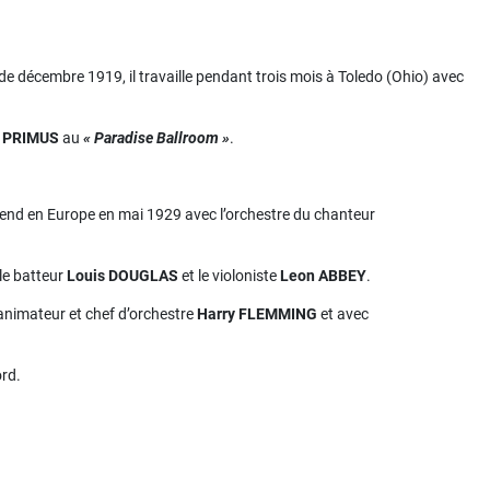
 de décembre 1919, il travaille pendant trois mois à Toledo (Ohio) avec
 PRIMUS
au
« Paradise Ballroom »
.
 rend en Europe en mai 1929 avec l’orchestre du chanteur
 le batteur
Louis DOUGLAS
et le violoniste
Leon ABBEY
.
 animateur et chef d’orchestre
Harry FLEMMING
et avec
ord.