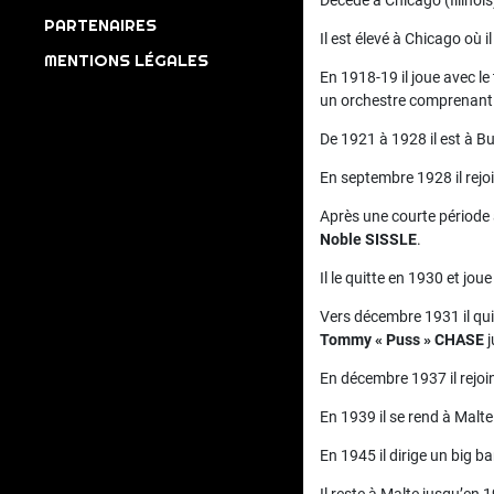
PARTENAIRES
Il est élevé à Chicago où 
MENTIONS LÉGALES
En 1918-19 il joue avec le
un orchestre comprenant
De 1921 à 1928 il est à Bu
En septembre 1928 il rejo
Après une courte période 
Noble SISSLE
.
Il le quitte en 1930 et jou
Vers décembre 1931 il qu
Tommy « Puss » CHASE
j
En décembre 1937 il rejoi
En 1939 il se rend à Malte
En 1945 il dirige un big ba
Il reste à Malte jusqu’en 