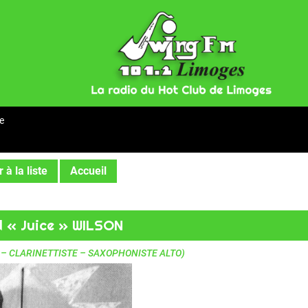
e
 à la liste
Accueil
 « Juice » WILSON
E – CLARINETTISTE – SAXOPHONISTE ALTO)